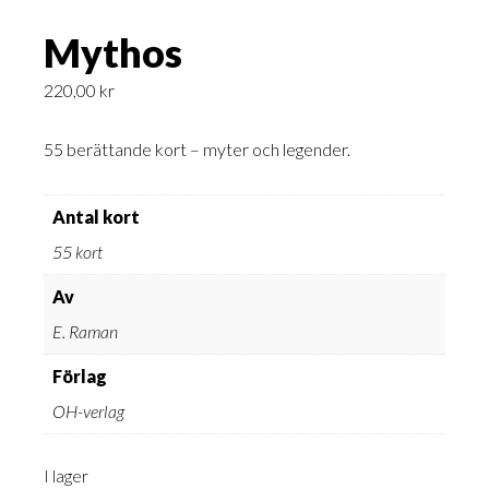
Mythos
220,00
kr
55 berättande kort – myter och legender.
Antal kort
55 kort
Av
E. Raman
Förlag
OH-verlag
I lager