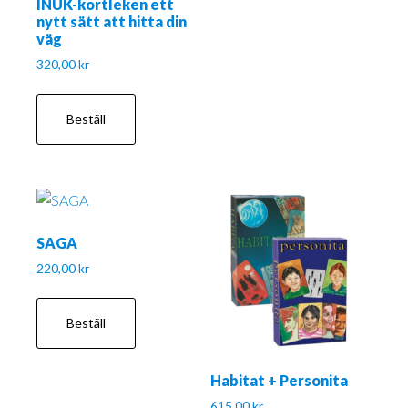
INUK-kortleken ett
nytt sätt att hitta din
väg
320,00
kr
Beställ
SAGA
220,00
kr
Beställ
Habitat + Personita
615,00
kr